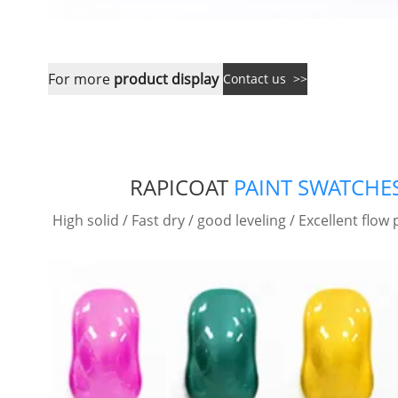
For more
product display
Contact us >>
RAPICOAT
PAINT SWATCHE
High solid / Fast dry / good leveling / Excellent flo