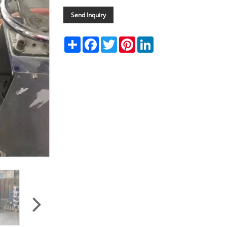
Send Inquiry
Share
Facebook
Twitter
Pinterest
LinkedIn