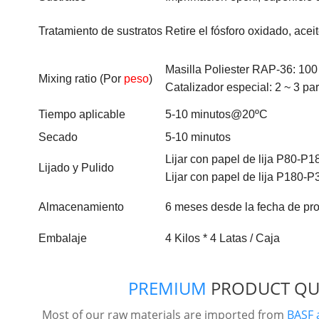
Tratamiento de sustratos
Retire el fósforo oxidado, acei
Masilla Poliester RAP-36: 100
Mixing ratio (Por
peso
)
Catalizador especial: 2 ~ 3 par
Tiempo aplicable
5-10 minutos@20
ºC
Secado
5-10 minutos
Lijar con papel de lija P80-P1
Lijado y Pulido
Lijar con papel de lija P180-P
Almacenamiento
6 meses desde la fecha de pro
Embalaje
4 Kilos * 4 Latas / Caja
PREMIUM
PRODUCT QU
Most of our raw materials are imported from
BASF 